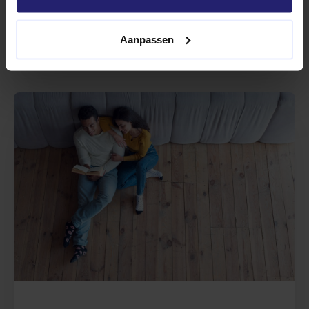
op moet letten zodra de
kruipruimte
is gevuld.
Aanpassen