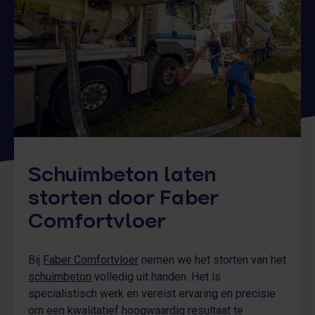
je niet voor verrassingen te staan. Met de juiste aanpak
geniet je jarenlang van een sterke en comfortabele vloer.
Neem contact op
Schuimbeton laten
storten door Faber
Comfortvloer
Bij
Faber Comfortvloer
nemen we het storten van het
schuimbeton
volledig uit handen. Het is
specialistisch werk en vereist ervaring en precisie
om een kwalitatief hoogwaardig resultaat te