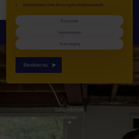
Schuimbeton met de hoogste isolatiewaarde
Postcode
Huisnummer
Toevoeging
Bereken nu
Schuimbeton
storten