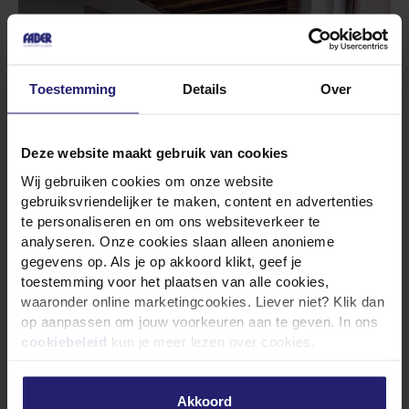
Toestemming
Details
Over
Deze website maakt gebruik van cookies
Wij gebruiken cookies om onze website
gebruiksvriendelijker te maken, content en advertenties
te personaliseren en om ons websiteverkeer te
analyseren. Onze cookies slaan alleen anonieme
Er is schuimbeton
gegevens op. Als je op akkoord klikt, geef je
gestort, wat nu?
toestemming voor het plaatsen van alle cookies,
waaronder online marketingcookies. Liever niet? Klik dan
op aanpassen om jouw voorkeuren aan te geven. In ons
Na het storten maken onze mensen alles keurig
cookiebeleid
kun je meer lezen over cookies.
schoon en ruimen ze alles op. Wilt je weten wat je
daarna kunt verwachten? Lees ons uitgebreide blog
over de
droogtijd van schuimbeton
en ontdek waar u
Akkoord