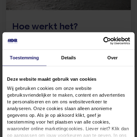
Hoe werkt het?
Kies je vloer: selecteer de juiste vloeroplossing
bij Faber Comfortvloer die past bij jouw wensen
Toestemming
Details
Over
en behoeften.
Aanvraag lening: bezoek de
website van het
Warmtefonds
om de Energiebespaarlening aan
Deze website maakt gebruik van cookies
te vragen. Hier vind je alle informatie over de
voorwaarden en het aanvraagproces.
Wij gebruiken cookies om onze website
Installatie: laat de vloer door Faber Comfortvloer
gebruiksvriendelijker te maken, content en advertenties
te personaliseren en om ons websiteverkeer te
professioneel installeren en geniet van een
analyseren. Onze cookies slaan alleen anonieme
comfortabel en energiezuinig huis.
gegevens op. Als je op akkoord klikt, geef je
toestemming voor het plaatsen van alle cookies,
waaronder online marketingcookies. Liever niet? Klik dan
op aanpassen om jouw voorkeuren aan te geven. In ons