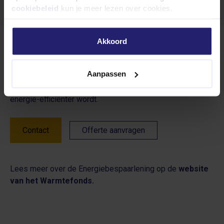
cookiebeleid
kun je meer lezen over cookies.
Meer informatie
Akkoord
Voor meer details over onze vloeren en hoe je deze kunt
financieren met de Energiebespaarlening, neem contact op
Aanpassen
met ons team of vraag direct een vrijblijvende offerte aan.
Samen zorgen we ervoor dat jouw woning duurzamer en
energie-efficiënter wordt.
Contact
Offerte aanvragen
Lees meer over de Energiebespaarlening op de
website
van het Warmtefonds.