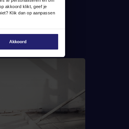
ies te personaliseren en om
 akkoord klikt, geef je
niet? Klik dan op aanpassen
Akkoord