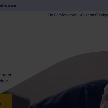
nd leverbaar
De Comfortvloer
Over ons
Veelge
houten
loer.
?