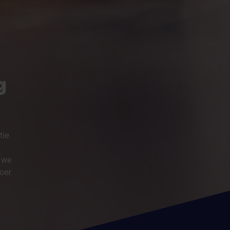
g
ie.
n we
oer.