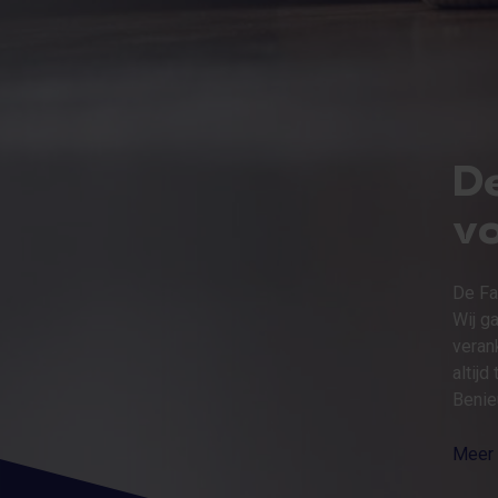
D
vo
De Fa
Wij g
veran
altijd
Benie
Meer 