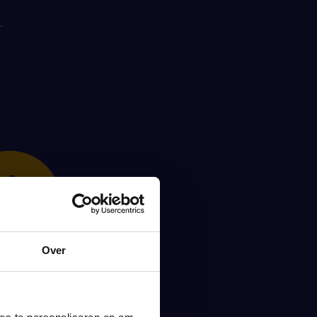
.
Over
irect
mfort