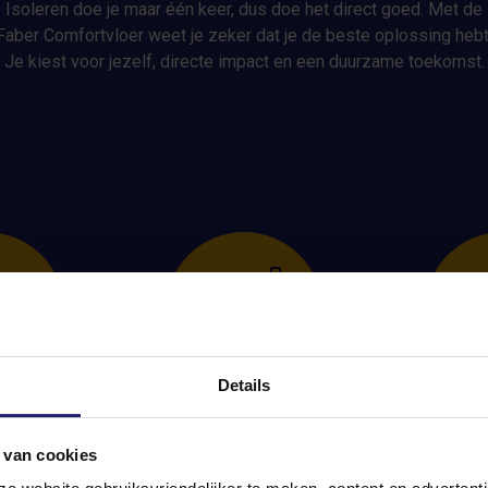
Isoleren doe je maar één keer, dus doe het direct goed. Met de
Faber Comfortvloer weet je zeker dat je de beste oplossing hebt
Je kiest voor jezelf, directe impact en een duurzame toekomst.
Details
rzaam
Een lage
D
 van cookies
s
energierekening
co