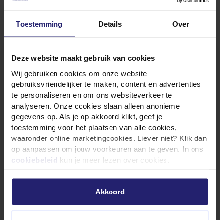
Toestemming
Details
Over
Deze website maakt gebruik van cookies
Wij gebruiken cookies om onze website
gebruiksvriendelijker te maken, content en advertenties
te personaliseren en om ons websiteverkeer te
analyseren. Onze cookies slaan alleen anonieme
gegevens op. Als je op akkoord klikt, geef je
toestemming voor het plaatsen van alle cookies,
waaronder online marketingcookies. Liever niet? Klik dan
Vestiging de Goorn
op aanpassen om jouw voorkeuren aan te geven. In ons
cookiebeleid
kun je meer lezen over cookies.
Op onze vestiging in De Goorn staan meerdere
wagens gestationeerd en vind je ons lokale kantoor,
Akkoord
waar naast onze werkvoorbereiders en
planningsteams ook de financiële afdeling actief is.
Zo kunnen wij projecten efficiënt voorbereiden, snel