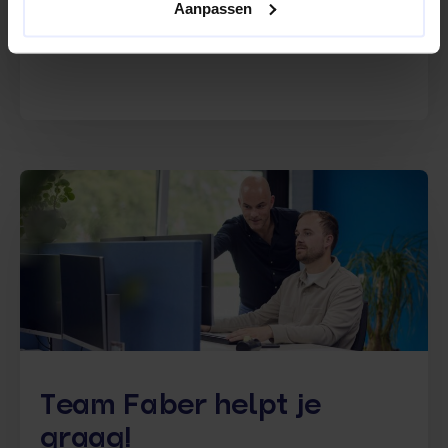
Aanpassen
inspelen op jouw wensen en zorgen voor service
van de hoogste kwaliteit.
Team Faber helpt je
graag!