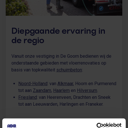
Diepgaande ervaring in
de regio
Vanuit onze vestiging in De Goorn bedienen wij de
onderstaande gebieden met vloerrenovaties op
basis van topkwaliteit
schuimbeton
:
Noord-Holland
: van
Alkmaar
, Hoorn en Purmerend
tot aan
Zaandam
,
Haarlem
en
Hilversum
.
Friesland
: van Heerenveen, Drachten en Sneek
tot aan Leeuwarden, Harlingen en Franeker.