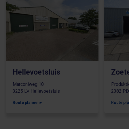
Hellevoetsluis
Zoet
Marconiweg 10
Produkt
3225 LV Hellevoetsluis
2382 PD
Route plannen
Route pl