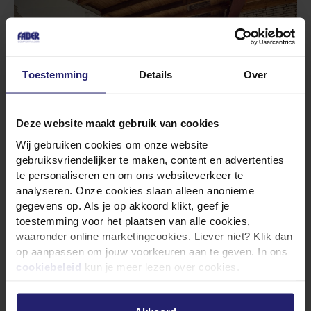
Toestemming
Details
Over
Deze website maakt gebruik van cookies
Wij gebruiken cookies om onze website
gebruiksvriendelijker te maken, content en advertenties
te personaliseren en om ons websiteverkeer te
analyseren. Onze cookies slaan alleen anonieme
Subsidies voor
gegevens op. Als je op akkoord klikt, geef je
toestemming voor het plaatsen van alle cookies,
woningverduurzaming in
waaronder online marketingcookies. Liever niet? Klik dan
Haarlem
op aanpassen om jouw voorkeuren aan te geven. In ons
cookiebeleid
kun je meer lezen over cookies.
In Haarlem zijn er diverse
subsidieregelingen
beschikbaar voor
woningverduurzaming
. Kies je