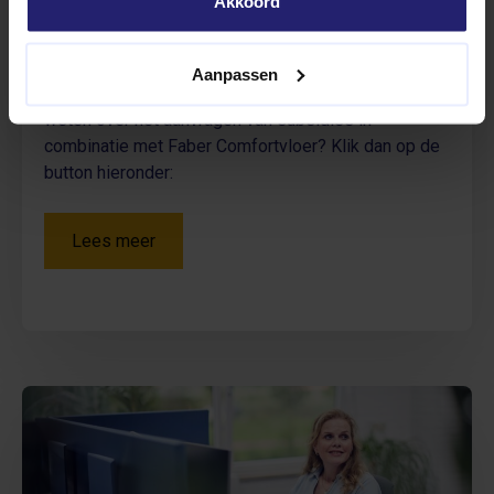
Akkoord
voor Faber Comfortvloer, dan kom je mogelijk in
aanmerking voor subsidies via zowel
landelijke
als
provinciale regelingen
. Wij helpen je graag uitzoeken
Aanpassen
welke opties in jouw regio van toepassing zijn. Meer
weten over het aanvragen van subsidies in
combinatie met Faber Comfortvloer? Klik dan op de
button hieronder:
Lees meer