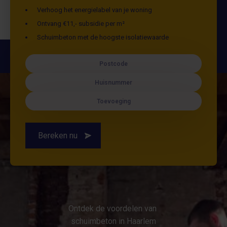
Verhoog het energielabel van je woning
Ontvang €11,- subsidie per m²
Schuimbeton met de hoogste isolatiewaarde
Postcode
Huisnummer
Toevoeging
Bereken nu
Ontdek de voordelen van
schuimbeton in Haarlem