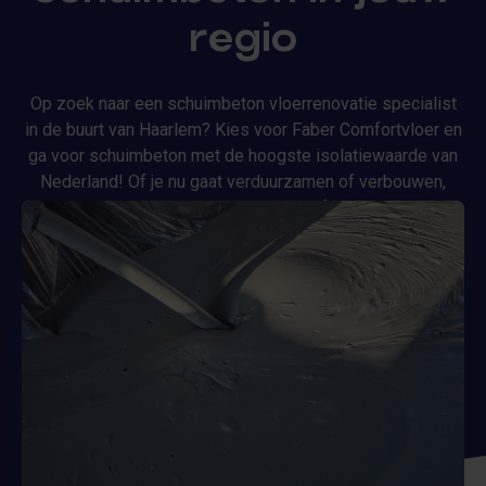
regio
Op zoek naar een schuimbeton vloerrenovatie specialist
in de buurt van Haarlem? Kies voor Faber Comfortvloer en
ga voor schuimbeton met de hoogste isolatiewaarde van
Nederland! Of je nu gaat verduurzamen of verbouwen,
Isolite75 schuimbeton van Faber Comfortvloer biedt de
perfecte combinatie van kracht en isolatie. Benieuwd naar
wat dit voor jouw renovatieproject betekenen? Lees
hieronder meer over de voordelen van Isolite75
schuimbeton in Haarlem.
Neem contact op