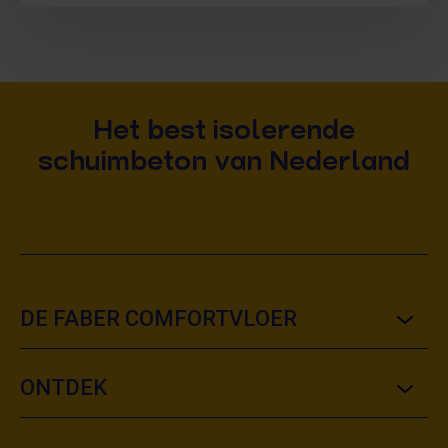
bij Faber Comfortvloer regelmatig loze groepen op
de verdeelunit van de vloerverwarming.
Het best isolerende
schuimbeton van Nederland
DE FABER COMFORTVLOER
ONTDEK