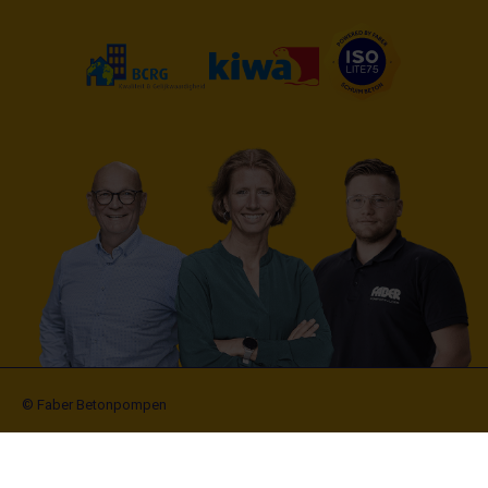
© Faber Betonpompen
Algemene voorwaarden
Leverings- en uitvoeringsvoorwaarden
Cookies
Disclaimer