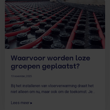
oplossing om deze problemen aan te pakken.
Waarvoor worden loze
groepen geplaatst?
13 november, 2025
Bij het installeren van vloerverwarming draait het
niet alleen om nu, maar ook om de toekomst. Je
woning groeit mee met je wensen en het zou
Lees meer
zonde zijn als je straks wéér je vloer open moet
breken voor een uitbreiding. Daarom plaatsen we