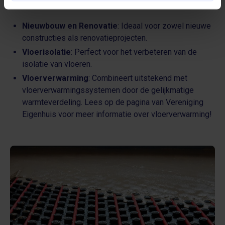
verschillende situaties worden toegepast:
Nieuwbouw en Renovatie
: Ideaal voor zowel nieuwe
constructies als renovatieprojecten.
Vloerisolatie
: Perfect voor het verbeteren van de
isolatie van vloeren.
Vloerverwarming
: Combineert uitstekend met
vloerverwarmingssystemen door de gelijkmatige
warmteverdeling. Lees op de
pagina
van Vereniging
Eigenhuis voor meer informatie over vloerverwarming!