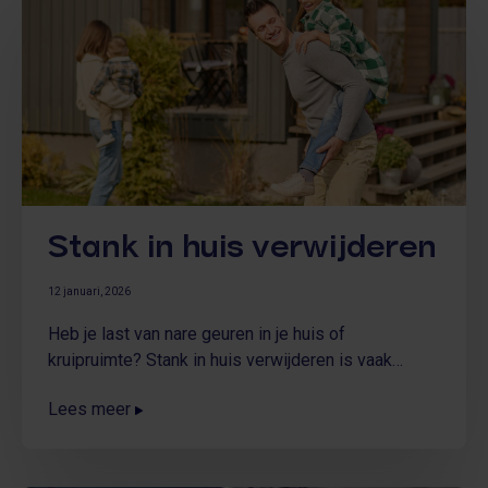
Stank in huis verwijderen
12 januari, 2026
Heb je last van nare geuren in je huis of
kruipruimte? Stank in huis verwijderen is vaak
nodig, omdat stankproblemen een teken zijn van
Lees meer
onderliggende vochtproblemen, schimmel, slechte
isolatie of ongedierte. Gelukkig biedt Faber
Comfortvloer een effectieve en duurzame