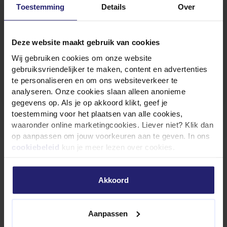
mogelijkheden?
Toestemming
Details
Over
Ervaar het behaaglijke gevoel van een
Deze website maakt gebruik van cookies
nieuwbouwwoning.
Wij gebruiken cookies om onze website
Vrijblijvende offerte
gebruiksvriendelijker te maken, content en advertenties
te personaliseren en om ons websiteverkeer te
analyseren. Onze cookies slaan alleen anonieme
gegevens op. Als je op akkoord klikt, geef je
toestemming voor het plaatsen van alle cookies,
waaronder online marketingcookies. Liever niet? Klik dan
op aanpassen om jouw voorkeuren aan te geven. In ons
cookiebeleid
kun je meer lezen over cookies.
Toepassingen van
Akkoord
schuimbetonvloeren
Aanpassen
Schuimbetonvloeren zijn veelzijdig en kunnen in