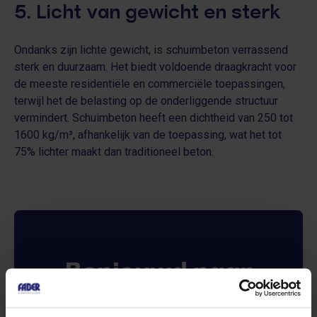
5. Licht van gewicht en sterk
Ondanks zijn lichte gewicht, is schuimbeton verrassend
sterk en duurzaam. Het biedt voldoende draagkracht voor
de meeste residentiële en commerciële toepassingen,
terwijl het de belasting op de onderliggende structuur
vermindert. Schuimbeton heeft een dichtheid van 250 tot
1600 kg/m³, afhankelijk van de toepassing, wat het tot
75% lichter maakt dan traditioneel beton.
Benieuwd naar
de