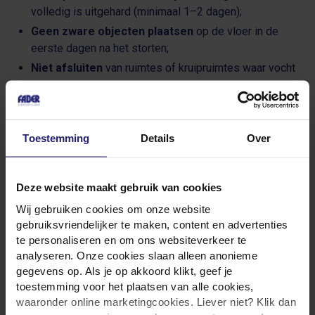
volledig is uitgehard (minimaal 1–2 dagen);
Geen zware objecten plaatsen
op de vloer in de
eerste dagen na het storten;
Niet afsluiten
van ruimtes of kruipruimtes waar vocht
nog moet ontsnappen.
Geef het materiaal de rust en ruimte om zijn werk te doen,
dan heb je daar vervolgens jarenlang plezier van.
Toestemming
Details
Over
Hoe lang moet je
Deze website maakt gebruik van cookies
wachten tot de
Wij gebruiken cookies om onze website
gebruiksvriendelijker te maken, content en advertenties
volgende laag?
te personaliseren en om ons websiteverkeer te
analyseren. Onze cookies slaan alleen anonieme
Afhankelijk van temperatuur, ventilatie en laagdikte is het
gegevens op. Als je op akkoord klikt, geef je
toestemming voor het plaatsen van alle cookies,
schuimbeton na ongeveer 48 uur beloopbaar. Daarna kan
waaronder online marketingcookies. Liever niet? Klik dan
er gestart worden met het aanbrengen van de volgende