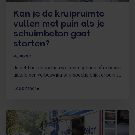
Kan je de kruipruimte
vullen met puin als je
schuimbeton gaat
storten?
30 juni, 2025
Je hebt het misschien wel eens gezien of gehoord:
tijdens een verbouwing of inspectie blijkt er puin te
liggen in de kruipruimte onder je woning. Stenen,
Lees meer
stukjes beton, houtresten of oude leidingen. Het
lijkt op het eerste gezicht onschuldig, maar schijn
bedriegt. Kan dat puin in de kruipruimte blijven
liggen of kan ik mijn overtollige puin in de
kruipruimte gooien voor het storten van
schuimbeton? Het korte, maar duidelijke antwoord:
nee. En dat heeft alles te maken met de werking,