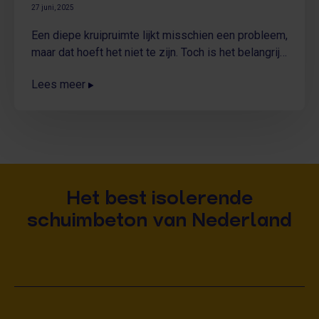
27 juni, 2025
Een diepe kruipruimte lijkt misschien een probleem,
maar dat hoeft het niet te zijn. Toch is het belangrijk
om goed na te denken over de juiste aanpak
Lees meer
voordat je begint met het storen van schuimbeton.
Aanvullen met zand lijkt een voor de hand liggende
oplossing, maar bij Faber Comfortvloer weten we
dat dit in de praktijk vaak voor problemen zorgt. In
deze blog leggen we uit waarom we dit juist niet
aanraden.
Het best isolerende
schuimbeton van Nederland