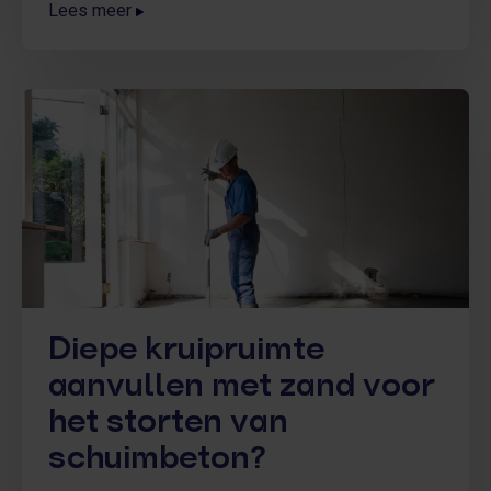
Lees meer
verwijderd worden. Gebruik hiervoor de juiste
gereedschappen zoals een breekijzer, hamer en
een
Diepe kruipruimte
aanvullen met zand voor
het storten van
schuimbeton?