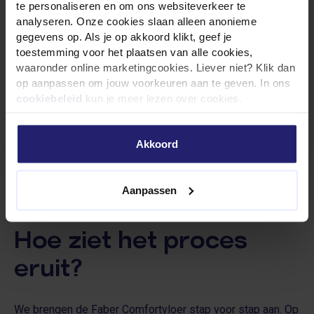
te personaliseren en om ons websiteverkeer te
mogelijkheden?
analyseren. Onze cookies slaan alleen anonieme
gegevens op. Als je op akkoord klikt, geef je
toestemming voor het plaatsen van alle cookies,
Ervaar het behaaglijke gevoel van een
waaronder online marketingcookies. Liever niet? Klik dan
nieuwbouwwoning.
op aanpassen om jouw voorkeuren aan te geven. In ons
Prijs berekenen
cookiebeleid
kun je meer lezen over cookies.
Akkoord
Aanpassen
Hoe ziet het proces
eruit?
We brengen de Faber Comfortvloer stap voor stap aan. Op