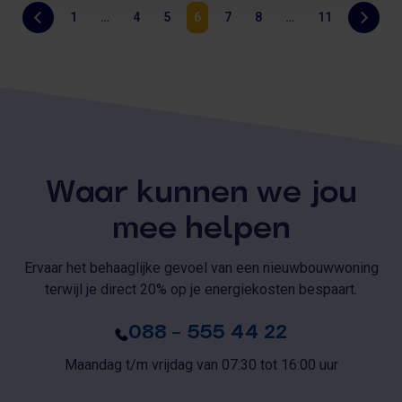
onaangenaam, maar ook slecht voor je gezondheid
Vorige
1
…
4
5
6
7
8
…
11
Volge
Pagina
Pagina
Pagina
Pagina
Pagina
Pagina
Pagina
én je woning.
Waar kunnen we jou
mee helpen
Ervaar het behaaglijke gevoel van een nieuwbouwwoning
terwijl je direct 20% op je energiekosten bespaart.
088 – 555 44 22
Maandag t/m vrijdag van 07:30 tot 16:00 uur