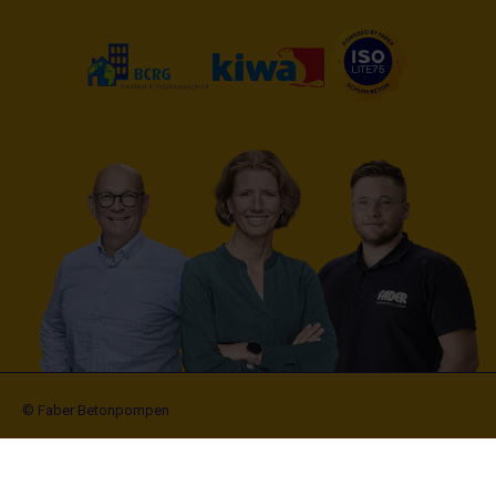
© Faber Betonpompen
Algemene voorwaarden
Leverings- en uitvoeringsvoorwaarden
Cookies
Disclaimer