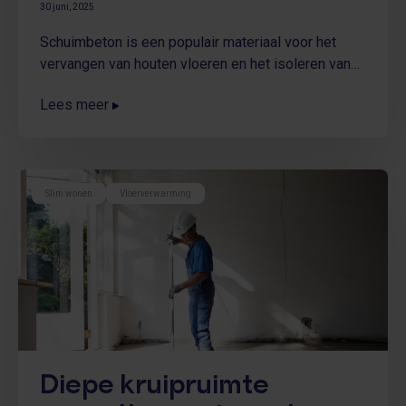
30 juni, 2025
Schuimbeton is een populair materiaal voor het
vervangen van houten vloeren en het isoleren van
kruipruimtes. Bij Faber Comfortvloer passen we het
Lees meer
dagelijks toe in verschillende soorten woningen. In
deze blog lees je waar schuimbeton geschikt is en
wanneer extra aandacht voor de ondergrond nodig
is.
Slim wonen
Vloerverwarming
Diepe kruipruimte