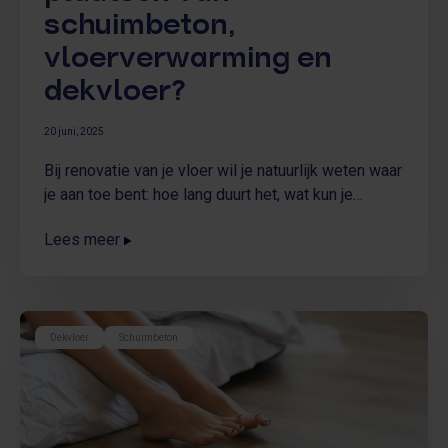
schuimbeton,
vloerverwarming en
dekvloer?
20 juni, 2025
Bij renovatie van je vloer wil je natuurlijk weten waar
je aan toe bent: hoe lang duurt het, wat kun je
verwachten en wanneer kun je weer verder met je
Lees meer
verbouwing? In deze blog leggen we uit hoe ons
proces voor het plaatsen van schuimbeton werkt en
wat je kunt verwachten qua planning per fase.
Dekvloer
Schuimbeton