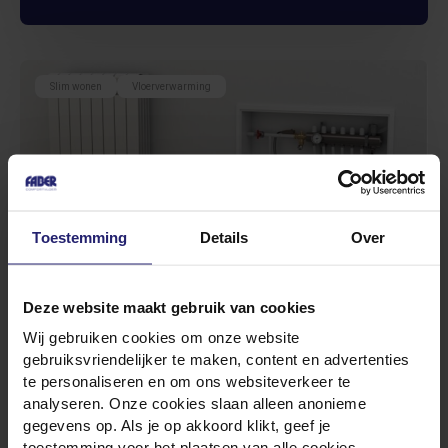
Slim wonen
Vloerverwarming
Toestemming
Details
Over
Kan je met
Deze website maakt gebruik van cookies
vloerverwarming elke
Wij gebruiken cookies om onze website
gebruiksvriendelijker te maken, content en advertenties
ruimte apart
te personaliseren en om ons websiteverkeer te
verwarmen?
analyseren. Onze cookies slaan alleen anonieme
gegevens op. Als je op akkoord klikt, geef je
20 juni, 2025
toestemming voor het plaatsen van alle cookies,