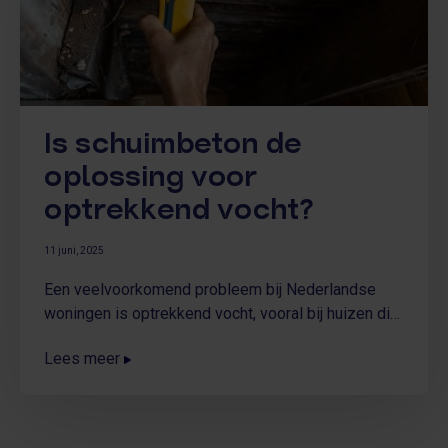
Is schuimbeton de
oplossing voor
optrekkend vocht?
11 juni, 2025
Een veelvoorkomend probleem bij Nederlandse
woningen is optrekkend vocht, vooral bij huizen die
gebouwd zijn voor 1980. Het ontstaat wanneer
Lees meer
grondvocht/grondwater via de fundering en de
muren omhoogtrekt. Dit kan zorgen voor natte
plekken, schimmelvorming, afbladderend stucwerk
en een muffe geur in huis. Niet alleen