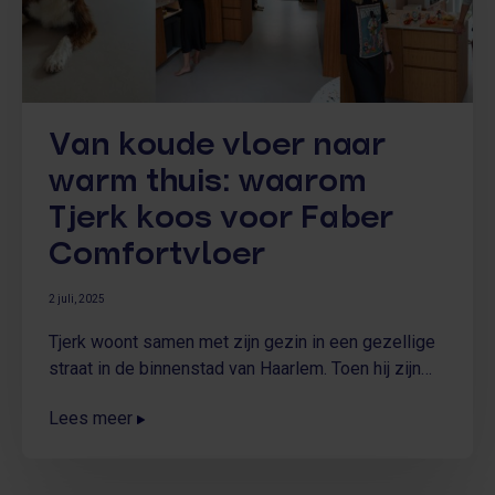
Van koude vloer naar
warm thuis: waarom
Tjerk koos voor Faber
Comfortvloer
2 juli, 2025
Tjerk woont samen met zijn gezin in een gezellige
straat in de binnenstad van Haarlem. Toen hij zijn
vloer wilde vervangen, was hij vooral op zoek naar
Lees meer
gemak en zekerheid. Tjerk had Faber Comfortvloer
al regelmatig in zijn straat zien werken en dat gaf
hem vertrouwen in de keuze voor schuimbeton.