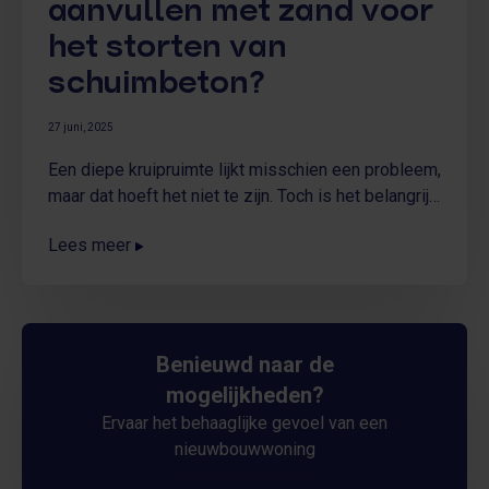
aanvullen met zand voor
het storten van
schuimbeton?
27 juni, 2025
Een diepe kruipruimte lijkt misschien een probleem,
maar dat hoeft het niet te zijn. Toch is het belangrijk
om goed na te denken over de juiste aanpak
Lees meer
voordat je begint met het storen van schuimbeton.
Aanvullen met zand lijkt een voor de hand liggende
oplossing, maar bij Faber Comfortvloer weten we
dat dit in de praktijk vaak voor problemen zorgt. In
deze blog leggen we uit waarom we dit juist niet
Benieuwd naar de
aanraden.
mogelijkheden?
Ervaar het behaaglijke gevoel van een
nieuwbouwwoning
Neem contact op