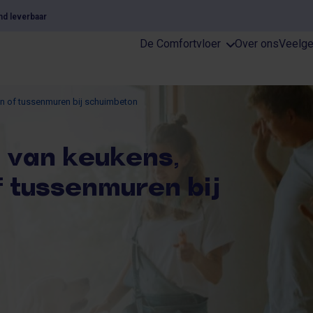
nd leverbaar
De Comfortvloer
Over ons
Veelge
en of tussenmuren bij schuimbeton
 van keukens,
f tussenmuren bij