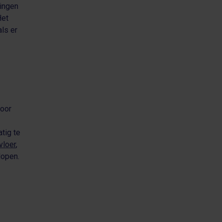
kingen
Het
als er
door
tig te
vloer
,
lopen.