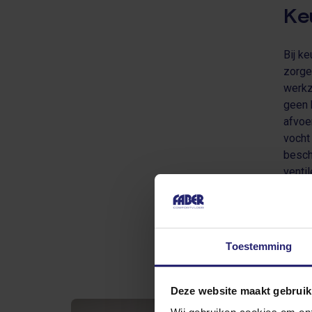
Ke
Bij k
zorge
werkz
geen 
afvoe
vocht
besch
ventil
Plaat
zodat
keuke
(Even
Toestemming
risic
Deze website maakt gebruik