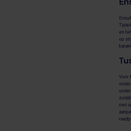
En
Ensui
Tijde
en he
op st
karak
Tu
Voor 
onder
onder
zodat
niet 
aanpa
raadp