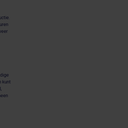
ctie.
euren
weer
udige
n kunt
,
meen