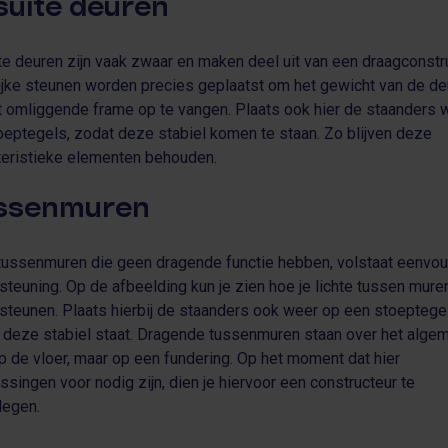
suite deuren
te deuren zijn vaak zwaar en maken deel uit van een draagconstru
lijke steunen worden precies geplaatst om het gewicht van de d
t omliggende frame op te vangen. Plaats ook hier de staanders 
oeptegels, zodat deze stabiel komen te staan. Zo blijven deze
teristieke elementen behouden.
ssenmuren
tussenmuren die geen dragende functie hebben, volstaat eenvo
steuning. Op de afbeelding kun je zien hoe je lichte tussen mure
steunen. Plaats hierbij de staanders ook weer op een stoeptegel
 deze stabiel staat. Dragende tussenmuren staan over het alge
op de vloer, maar op een fundering. Op het moment dat hier
ssingen voor nodig zijn, dien je hiervoor een constructeur te
legen.