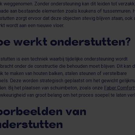
lijk weggenomen. Zonder ondersteuning kan dit leiden tot verzak
hade aan bestaande elementen zoals keukens of tussenmuren. 
stutten zorgt ervoor dat deze objecten stevig blijven staan, ook 
kt wordt aan een nieuwe vloer.
oe werkt onderstutten?
stutten is een techniek waarbij tijdelijke ondersteuning wordt
bracht onder de constructie die behouden moet blijven. Dit kan 
ik te maken van houten balken, stalen steunen of verstelbare
els. Deze worden strategisch geplaatst om het gewicht gelijkma
len. Bij het plaatsen van schuimbeton, zoals onze
Faber Comfort
uwkeurigheid van groot belang om het proces soepel te laten ver
oorbeelden van
nderstutten