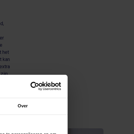
d,
er
de
t het
t kan
extra
zijn.
el,
e
oor
Over