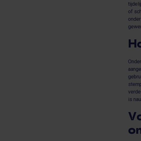
tijde
of sc
onder
gewer
H
Onder
aange
gebru
stemp
verde
is na
V
o