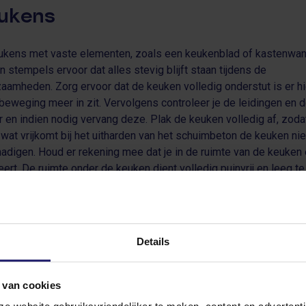
ukens
eukens met vaste elementen, zoals een keukenblad of kastenwan
n stempels ervoor dat alles stevig blijft staan tijdens de
aamheden. Zorg ervoor dat de keuken volledig onderstut is er hi
beweging meer in zit. Vervolgens controleer je de leidingen en 
r en indien nodig vervang deze. Plak de keuken volledig af, zoda
 wat vrijkomt bij het uitharden van het schuimbeton de keuken nie
adigen. Houd er rekening mee dat je in de ruimte van de keuken 
eert. De ruimte onder de keuken dient volledig puinvrij en leeg te 
s de staanders waarmee je de keuken onderstut op een stoepteg
 deze stabiel komt te staan (zie afbeelding). Zorg ervoor dat al j
n spullen uit de keuken zijn en dat de keuken helemaal leeg is.
tuele beschadiging door de hoeveelheid vocht die vrijkomt zijn v
Details
o van de opdrachtgever.)
 van cookies