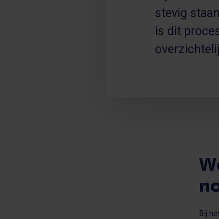
stevig staa
is dit proce
overzichteli
W
no
Bij h