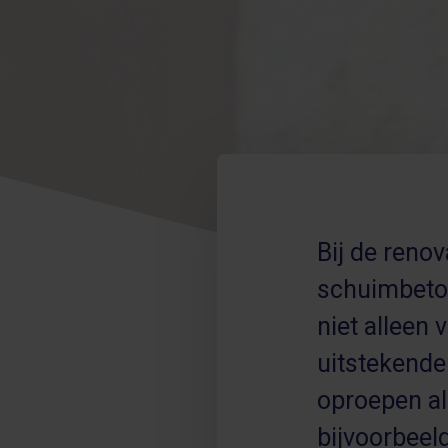
Bij de reno
schuimbeton
niet alleen
uitstekende
oproepen als
bijvoorbeel