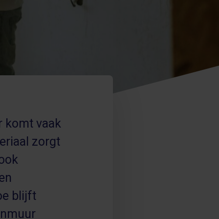
er komt vaak
eriaal zorgt
 ook
gen
 blijft
senmuur